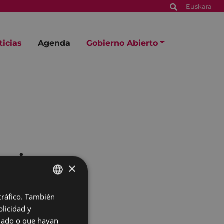
Euskara
ticias
Agenda
Gobierno Abierto
xupinazo
×
 tráfico. También
BASQUE
licidad y
SPANISH
onado o que hayan