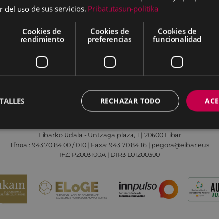
r del uso de sus servicios.
Pribatutasun-politika
Cookies de
Cookies de
Cookies de
rendimiento
preferencias
funcionalidad
Aviso legal
Política de cookies
Contacto
TALLES
RECHAZAR TODO
ACE
Todas las redes sociales del Ayuntamiento
Eibarko Udala - Untzaga plaza, 1 | 20600 Eibar
Tfnoa.: 943 70 84 00 / 010 | Faxa: 943 70 84 16 | pegora@eibar.eus
IFZ: P2003100A | DIR3 L01200300