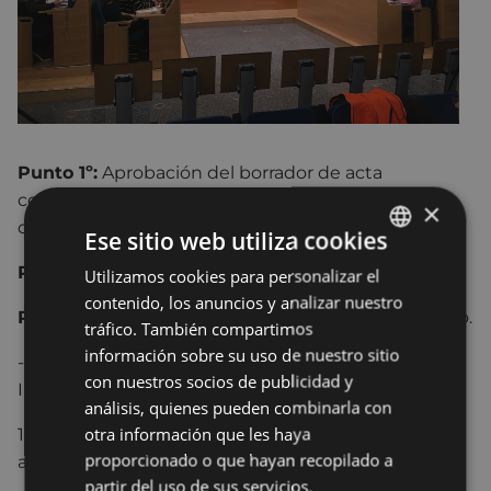
Punto 1º:
Aprobación del borrador de acta
correspondiente a la sesión de Pleno Municipal
×
celebrada el 27 de noviembre de 2017.
Ese sitio web utiliza cookies
Punto 2º:
Despachos y comunicaciones.
Utilizamos cookies para personalizar el
BASQUE
contenido, los anuncios y analizar nuestro
SPANISH
Punto 3º:
Dictámenes de las Comisiones de Trabajo.
tráfico. También compartimos
información sobre su uso de nuestro sitio
- De la Comisión de Trabajo de Asuntos
con nuestros socios de publicidad y
Institucionales, Jurídicos y Territoriales.
análisis, quienes pueden combinarla con
otra información que les haya
1.- Otorgamiento de poderes generales para pleitos
proporcionado o que hayan recopilado a
a procuradores.
partir del uso de sus servicios.