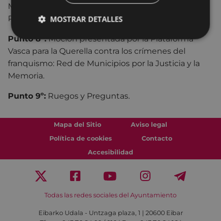
Municipal Eibarko EAJ-PNV sobre promoción de la
Plaza del Mercado.
MOSTRAR DETALLES
Punto 8º:
Moción presentada por la Plataforma
Vasca para la Querella contra los crímenes del
franquismo: Red de Municipios por la Justicia y la
Memoria.
Punto 9º:
Ruegos y Preguntas.
Mapa del Sitio
Aviso legal
Política de cookies
Contacto
Accesibilidad
Todas las redes sociales del Ayuntamiento
Eibarko Udala - Untzaga plaza, 1 | 20600 Eibar