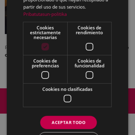
partir del uso de sus servicios.
Pribatutasun-politika
Cookies
Cookies de
estrictamente
rendimiento
necesarias
Punto único.
Dictamen de la Comisión de Trabajo
de Cuentas, Hacienda y Patrimonio
:
Cookies de
Cookies de
preferencias
funcionalidad
Propuesta de modificación de Ordenanzas
Fiscales y de precios públicos para el año 2018.
Cookies no clasificadas
Mapa del Sitio
Aviso legal
Política de cookies
Contacto
Accesibilidad
ACEPTAR TODO