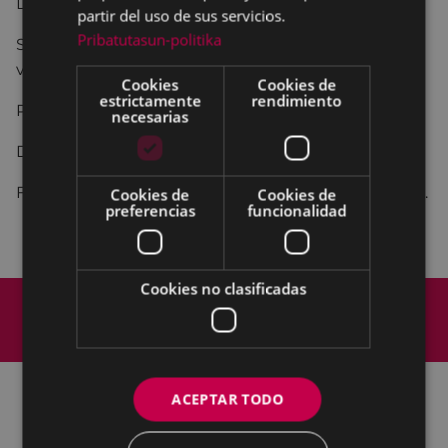
Dictamen dela Comisiónde Trabajo de Personal.
partir del uso de sus servicios.
Pribatutasun-politika
Solicitudes de revisión de la valoración de nivel de
varios puestos de trabajo.
Cookies
Cookies de
estrictamente
rendimiento
PUNTO 3º
necesarias
Dictamen dela Comisiónde Trabajo de Personal.
Fijación de perfil Lingüístico de puesto de Conserje.
Cookies de
Cookies de
preferencias
funcionalidad
Cookies no clasificadas
Mapa del Sitio
Aviso legal
Política de cookies
Contacto
Accesibilidad
ACEPTAR TODO
Todas las redes sociales del Ayuntamiento