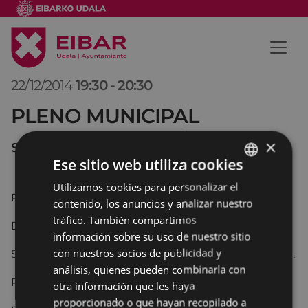
22/12/2014
19:30
-
20:30
PLENO MUNICIPAL
×
SALON DE PLENOS
Ese sitio web utiliza cookies
Utilizamos cookies para personalizar el
BASQUE
PUNTO 1º
contenido, los anuncios y analizar nuestro
SPANISH
tráfico. También compartimos
Dictamen dela Comisiónde Trabajo de Personal.
información sobre su uso de nuestro sitio
con nuestros socios de publicidad y
Solicitud de Complemento por especial dedicación.
análisis, quienes pueden combinarla con
PUNTO 2º
otra información que les haya
proporcionado o que hayan recopilado a