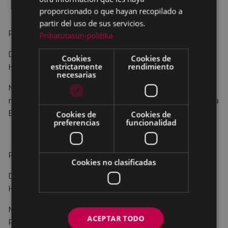
proporcionado o que hayan recopilado a
partir del uso de sus servicios.
PUNTO 4º
Pribatutasun-politika
Dictamen dela Comisiónde Trabajo de Cuentas,
Cookies
Cookies de
estrictamente
rendimiento
Hacienda y Patrimonio.
necesarias
Modificación del ANEXO III: Subvenciones
nominativas. Capitulo 4º por inclusión subvención a
EIBAR CENTRO COMERCIAL ABIERTO
Cookies de
Cookies de
preferencias
funcionalidad
PUNTO 5º
Cookies no clasificadas
Dictamen dela Comisiónde Trabajo de Cuentas,
Hacienda y Patrimonio.
Modificación de Ordenanzas Fiscales y de Precios
ACEPTAR TODO
Públicos.