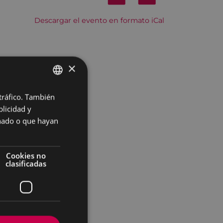
Descargar el evento en formato iCal
×
 tráfico. También
BASQUE
licidad y
SPANISH
onado o que hayan
Cookies no
clasificadas