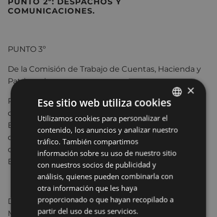
PUNTO 2º: DESPACHOS Y
COMUNICACIONES.
PUNTO 3º
De la Comisión de Trabajo de Cuentas, Hacienda y
Patrimonio.
×
Ese sitio web utiliza cookies
Propuesta de modificación de las bases para la la
concesión de subvenciones del ayuntamiento de
Utilizamos cookies para personalizar el
BASQUE
Eibar, mediante el procedimiento de concesión
contenido, los anuncios y analizar nuestro
SPANISH
directa en régimen de evaluación individualizada,
tráfico. También compartimos
correspondientes a los programas “UMEAK
información sobre su uso de nuestro sitio
ESKOLARA” y “AYUDAS A ESTUDIANTES”.
con nuestros socios de publicidad y
análisis, quienes pueden combinarla con
otra información que les haya
proporcionado o que hayan recopilado a
De la Comisión de Trabajo de Obras, Urbanismo y
partir del uso de sus servicios.
Medio Ambiente.