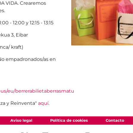
A VIDA. Crearemos
es.
00 - 12:00 y 12:15 - 13:15
kua 3, Eibar
nca/ kraft)
 No empadronados/as en
.eus/eu/berrerabilietaberrasmatu
liza y Reinventa"
aquí
.
Aviso legal
Política de cookies
Contacto