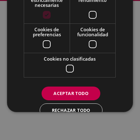
necesarias
Todas las redes sociales del Ayuntamiento
Cookies de
Cookies de
preferencias
funcionalidad
Eibarko Udala - Untzaga plaza, 1 | 20600 Eibar
Tfnoa.: 943 70 84 00 / 010 | Faxa: 943 70 84 16 |
pegora@eibar.eus
IFZ: P2003100A | DIR3 L01200300
Cookies no clasificadas
ACEPTAR TODO
RECHAZAR TODO
MOSTRAR DETALLES