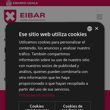
×
18/11/2012
11:00
-
12:00
Ese sitio web utiliza cookies
MÚSICA
Utilizamos cookies para personalizar el
BASQUE
contenido, los anuncios y analizar nuestro
Pasacalle de Santa Cecilia
SPANISH
tráfico. También compartimos
información sobre su uso de nuestro sitio
*
con nuestros socios de publicidad y
análisis, quienes pueden combinarla con
otra información que les haya
Banda de Txistularis "Usartza"
proporcionado o que hayan recopilado a
partir del uso de sus servicios.
Mapa del Sitio
Aviso legal
Pribatutasun-politika
Política de cookies
Contacto
Cookies
Cookies de
Accesibilidad
estrictamente
rendimiento