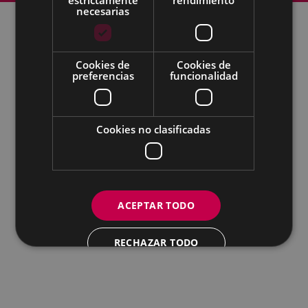
necesarias
Todas las redes sociales del Ayuntamiento
Cookies de
Cookies de
preferencias
funcionalidad
Eibarko Udala - Untzaga plaza, 1 | 20600 Eibar
Tfnoa.: 943 70 84 00 / 010 | Faxa: 943 70 84 16 |
pegora@eibar.eus
IFZ: P2003100A | DIR3 L01200300
Cookies no clasificadas
ACEPTAR TODO
RECHAZAR TODO
MOSTRAR DETALLES