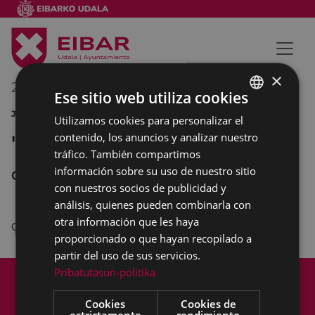
×
20/02/2015
19:00
-
20:30
Ese sitio web utiliza cookies
JORNADAS DE TEATRO
Utilizamos cookies para personalizar el
BASQUE
contenido, los anuncios y analizar nuestro
"¿Para qué sirve el teatro?"
SPANISH
tráfico. También compartimos
información sobre su uso de nuestro sitio
COLISEO ANTZOKIA
con nuestros socios de publicidad y
análisis, quienes pueden combinarla con
otra información que les haya
Coloquio de
Miguel del Arco
.
proporcionado o que hayan recopilado a
partir del uso de sus servicios.
Mapa del Sitio
Aviso legal
Pribatutasun-politika
Política de cookies
Contacto
Cookies
Cookies de
Accesibilidad
estrictamente
rendimiento