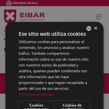
×
24/12/2011
17:00
-
20:00
Ese sitio web utiliza cookies
NAVIDAD
Utilizamos cookies para personalizar el
BASQUE
contenido, los anuncios y analizar nuestro
Olentzero
SPANISH
tráfico. También compartimos
información sobre su uso de nuestro sitio
con nuestros socios de publicidad y
análisis, quienes pueden combinarla con
otra información que les haya
Mapa del Sitio
Aviso legal
proporcionado o que hayan recopilado a
Política de cookies
Contacto
partir del uso de sus servicios.
Accesibilidad
Pribatutasun-politika
Cookies
Cookies de
estrictamente
rendimiento