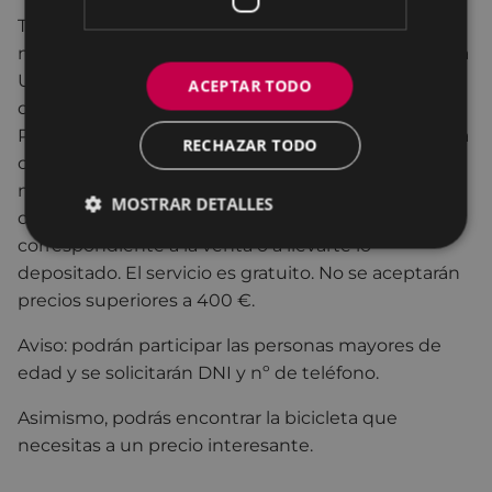
Trae la bicicleta u objetos que quieras vender el
mismo sábado entre las 9:00h y las 10:00h a la plaza
Unzaga. Quedarán registradas en el servicio de
ACEPTAR TODO
depósito, con el precio que consideres oportuno.
Puedes depositar más de un objeto. El equipo de la
RECHAZAR TODO
organización se encargará de su cuidado y venta
mientras el mercado esté abierto. A las 14:00h
MOSTRAR DETALLES
deberás volver, a recoger el importe
correspondiente a la venta o a llevarte lo
depositado. El servicio es gratuito. No se aceptarán
precios superiores a 400 €.
Aviso: podrán participar las personas mayores de
edad y se solicitarán DNI y nº de teléfono.
Asimismo, podrás encontrar la bicicleta que
necesitas a un precio interesante.