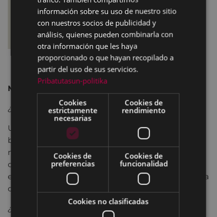
información sobre su uso de nuestro sitio
con nuestros socios de publicidad y
análisis, quienes pueden combinarla con
otra información que les haya
proporcionado o que hayan recopilado a
partir del uso de sus servicios.
Pribatutasun-politika
Mercado de bicicletas de segunda mano:
Cookies
Cookies de
¿Qué es?
estrictamente
rendimiento
necesarias
Una iniciativa para fomentar la reutilización de
bicicletas usadas y objetos relacionados con la
movilidad sostenible (patines, patinetes, triciclos,
Cookies de
Cookies de
preferencias
funcionalidad
cascos...). Puede participar toda la ciudadanía en
este mercado de compraventa mediante el sistema
de depósito.
Cookies no clasificadas
¿Cómo puedes participar?