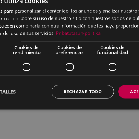
b utiliza cookies
s para personalizar el contenido, los anuncios y analizar nuestro
mación sobre su uso de nuestro sitio con nuestros socios de pub
s pueden combinarla con otra información que les haya proporci
r del uso de sus servicios.
Pribatutasun-politika
Cookies de
Cookies de
Cookies de
 ha centrado
rendimiento
preferencias
funcionalidad
 blanco y negro como en
s técnicas. Me gusta
s u objetos según mis
con los objetos
ción pictórica”.
TALLES
RECHAZAR TODO
ACE