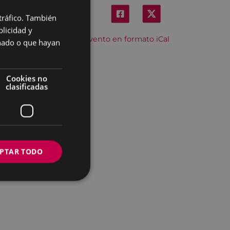
 tráfico. También
BASQUE
licidad y
SPANISH
Descargar el evento en formato iCal
onado o que hayan
Cookies no
clasificadas
PTAR TODO