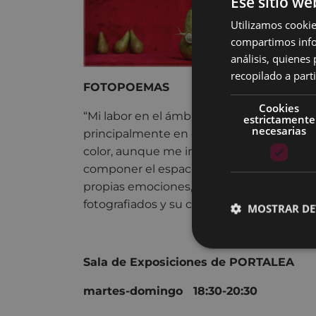
Ese sitio we
Utilizamos cookie
compartimos infor
análisis, quiene
recopilado a parti
FOTOPOEMAS
Cookies
“Mi labor en el ámbito de la fotografía se
estrictamente
necesarias
principalmente en el bodegón, tanto en
color, aunque me interesan también otra
componer el espacio y colocar las figura
propias emociones, intentando trasmitir 
fotografiados y su composición, una sensa
MOSTRAR DE
Sala de Exposiciones de PORTALEA
martes-domingo 18:30-20:30