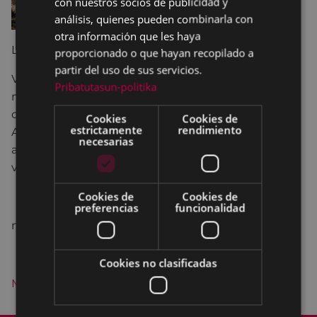
con nuestros socios de publicidad y
análisis, quienes pueden combinarla con
otra información que les haya
LUIS ALBERTO FRANKE
proporcionado o que hayan recopilado a
partir del uso de sus servicios.
Vistas y situaciones en una tierra lejana para la
Pribatutasun-politika
mente y cercana al corazón. Dentro del ideal
colectivo la palabra PATAGONIA y su adjetivación
Cookies
Cookies de
estrictamente
rendimiento
AUSTRAL encierran conceptos de clima rudo,
necesarias
ambientes extraños, naturaleza especializada y
vidas singulares.
Cookies de
Cookies de
preferencias
funcionalidad
martes - domingo 18:30 - 20:30
Cookies no clasificadas
Mayo fotográfico