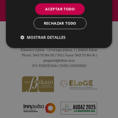
Mapa del Sitio
Aviso legal
ACEPTAR TODO
Política de cookies
Contacto
Accesibilidad
RECHAZAR TODO
MOSTRAR DETALLES
Todas las redes sociales del Ayuntamiento
Eibarko Udala - Untzaga plaza, 1 | 20600 Eibar
Tfnoa.: 943 70 84 00 / 010 | Faxa: 943 70 84 16 |
pegora@eibar.eus
IFZ: P2003100A | DIR3 L01200300