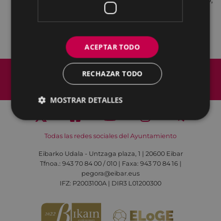
Terraza, Caserío
organiza: JAI PRODUCTIONS
colabora: Eibarko Udala
ACEPTAR TODO
Mapa del Sitio
Aviso legal
RECHAZAR TODO
Política de cookies
Contacto
Accesibilidad
MOSTRAR DETALLES
Todas las redes sociales del Ayuntamiento
Eibarko Udala - Untzaga plaza, 1 | 20600 Eibar
Tfnoa.: 943 70 84 00 / 010 | Faxa: 943 70 84 16 |
pegora@eibar.eus
IFZ: P2003100A | DIR3 L01200300