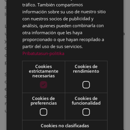
tráfico. También compartimos
autores de muchas de ellas. Un lujo, un auténtico
información sobre su uso de nuestro sitio
lujo.
con nuestros socios de publicidad y
análisis, quienes pueden combinarla con
Los escuderos más fieles del cantautor, ofrecerán
otra información que les haya
un recital exclusivo de canciones de Joaquín Sabina
proporcionado o que hayan recopilado a
y luego coordinarán y tocarán una Jam, donde
partir del uso de sus servicios.
cualquiera podrá subir al escenario a cantar una
Pribatutasun-politika
canción de Sabina elegida libremente y arropados
por ellos mismos.
Cookies
Cookies de
estrictamente
rendimiento
Se ha dado la circunstancia de que en varias
necesarias
ocasiones algún rostro conocido ha subido al
escenario a cantar una de Sabina; en Eibar seguro
que también tendremos alguna sorpresa. Una
Cookies de
Cookies de
preferencias
funcionalidad
noche muy especial para todos los amantes del
universo de Sabina, Varona, De Diego,...
entradas :
www.jaiproductions.net
Cookies no clasificadas
Eibar: Birjiñape, Trinkete, Portalea Taberna, Arno,