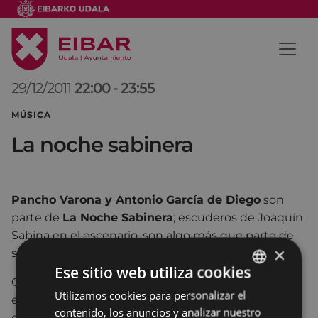
29/12/2011
22:00
-
23:55
MÚSICA
La noche sabinera
Pancho Varona y Antonio García de Diego
son
parte de
La Noche Sabinera
; escuderos de Joaquín
Sabina en el escenario, son algo más que parte de
×
su banda de músicos.
Ese sitio web utiliza cookies
Compositores, productores, arreglistas.. son parte
Utilizamos cookies para personalizar el
BASQUE
esencialmente activa en el resultado final de las
contenido, los anuncios y analizar nuestro
canciones del cantautor de Úbeda donde son co-
SPANISH