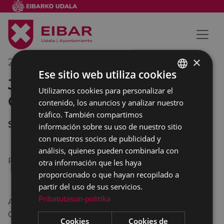
×
26/05/2014
19:15
-
19:30
Ese sitio web utiliza cookies
JUNTA GENERAL
Utilizamos cookies para personalizar el
BASQUE
ORDINARIA IMESA
contenido, los anuncios y analizar nuestro
SPANISH
tráfico. También compartimos
SALON DE PLENOS
información sobre su uso de nuestro sitio
con nuestros socios de publicidad y
análisis, quienes pueden combinarla con
PUNTO UNICO
otra información que les haya
proporcionado o que hayan recopilado a
partir del uso de sus servicios.
Pribatutasun-politika
Aprobación por el Pleno, en su condición de Junta
General de Imesa, de las cuentas correspondientes
Cookies
Cookies de