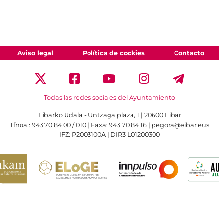
Aviso legal
Política de cookies
Contacto
Todas las redes sociales del Ayuntamiento
Eibarko Udala - Untzaga plaza, 1 | 20600 Eibar
Tfnoa.: 943 70 84 00 / 010 | Faxa: 943 70 84 16 | pegora@eibar.eus
IFZ: P2003100A | DIR3 L01200300