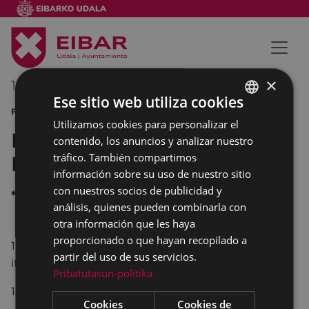
×
15/07/2012
00:00
-
00:00
Ese sitio web utiliza cookies
FIESTAS
Utilizamos cookies para personalizar el
BASQUE
IX Concentración Lambretta
contenido, los anuncios y analizar nuestro
SPANISH
tráfico. También compartimos
Eibar
información sobre su uso de nuestro sitio
con nuestros socios de publicidad y
*
análisis, quienes pueden combinarla con
otra información que les haya
proporcionado o que hayan recopilado a
10:30
Salida
con Amarretako-Vermut por
partir del uso de sus servicios.
itinerario de la comarca
Pribatutasun-politika
12:30
Pasacalle
por Eibar
Cookies
Cookies de