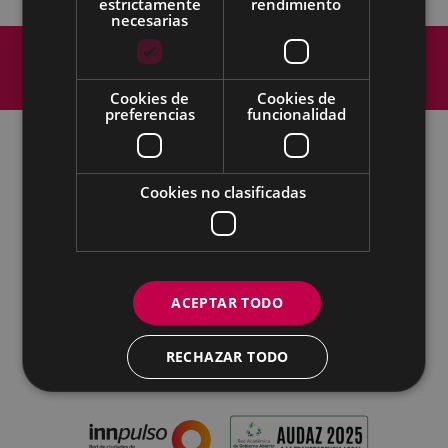
estrictamente
rendimiento
necesarias
Mapa del Sitio
Aviso legal
Política de cookies
Contacto
Cookies de
Cookies de
Accesibilidad
preferencias
funcionalidad
Todas las redes sociales del Ayuntamiento
Cookies no clasificadas
Eibarko Udala - Untzaga plaza, 1 | 20600 Eibar
Tfnoa.: 943 70 84 00 / 010 | Faxa: 943 70 84 16 |
pegora@eibar.eus
IFZ: P2003100A | DIR3 L01200300
ACEPTAR TODO
RECHAZAR TODO
MOSTRAR DETALLES