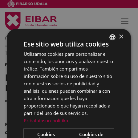
×
06/07/2012
09:00
Ese sitio web utiliza cookies
-
13/07/2012
23:55
Utilizamos cookies para personalizar el
BASQUE
contenido, los anuncios y analizar nuestro
SPANISH
FIESTAS EXPOSICIÓN
tráfico. También compartimos
IX Concentración Lambretta
información sobre su uso de nuestro sitio
con nuestros socios de publicidad y
Eibar
análisis, quienes pueden combinarla con
otra información que les haya
*
proporcionado o que hayan recopilado a
partir del uso de sus servicios.
Pribatutasun-politika
Exposición de motos LAMBRETTA en comercios
de Eibar
Cookies
Cookies de