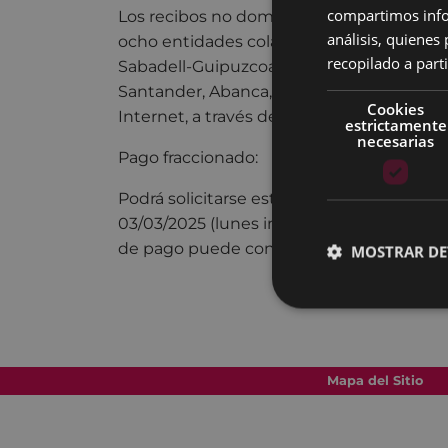
compartimos infor
Los recibos no domiciliados deberán ser
análisis, quiene
ocho entidades colaboradoras: Kutxabank
recopilado a parti
Sabadell-Guipuzcoano, Banco Bilbao Vizc
Santander, Abanca, Caja Rural de Navarra
Cookies
Internet, a través de MIPAGO.
estrictamente
necesarias
Pago fraccionado:
Podrá solicitarse esta modalidad de pago 
03/03/2025 (lunes inclusive). Para inform
de pago puede consultar
aquí.
MOSTRAR DE
Mapa del Sitio