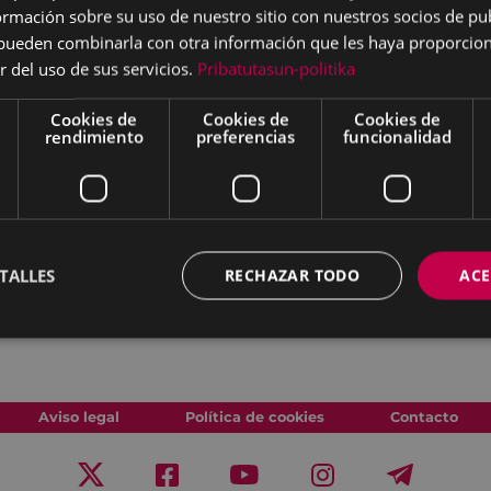
mación sobre su uso de nuestro sitio con nuestros socios de pub
 pagados en alguna de las
s pueden combinarla con otra información que les haya proporci
, Laboral Kutxa, Banco
r del uso de sus servicios.
Pribatutasun-politika
aya Argentaria, Banco
 y Caixabank o en
Cookies de
Cookies de
Cookies de
rendimiento
preferencias
funcionalidad
fraccionado hasta el día
ación sobre esta modalidad
TALLES
RECHAZAR TODO
ACE
Aviso legal
Política de cookies
Contacto