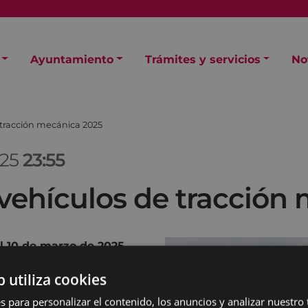
Ayuntamiento
Trámites y servicios
No
 tracción mecánica 2025
025
23:55
vehículos de tracción
el 10 de marzo de 2025.
a cuenta de domiciliación
b utiliza cookies
.
s para personalizar el contenido, los anuncios y analizar nuestro