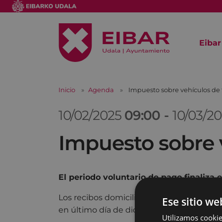
Eibar
Inicio
Agenda
Impuesto sobre vehículos de
10/02/2025
09:00
-
10/03/2
Impuesto sobre 
El periodo voluntario de pago finaliza 
Los recibos domiciliados se cargarán en l
Ese sitio we
en último día de dicho periodo voluntario
Utilizamos cookie