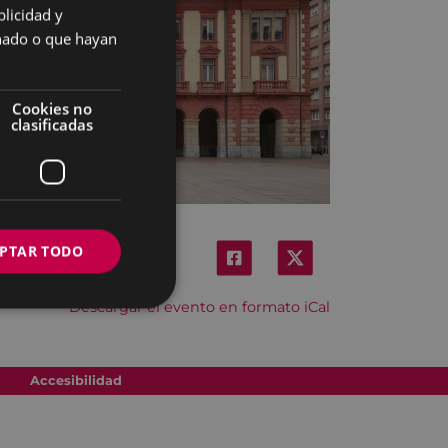
licidad y
SPANISH
onado o que hayan
Cookies no
clasificadas
PTAR TODO
Descargar el evento en formato iCal
Accesibilidad