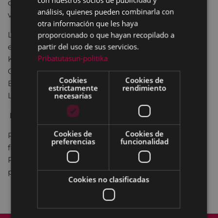
de domiciliación en último día de dicho periodo
análisis, quienes pueden combinarla con
voluntario.
otra información que les haya
proporcionado o que hayan recopilado a
Los recibos no domiciliados deberán ser pagados
partir del uso de sus servicios.
en alguna de las ocho entidades colaboradoras:
Pribatutasun-politika
Kutxabank, Laboral Kutxa, Banco Sabadell-
Guipuzcoano, Banco Bilbao Vizcaya Argentaria,
Cookies
Cookies de
Banco Santander, Bankoa, Caja Rural de Navarra y
estrictamente
rendimiento
necesarias
La Caixa o en Internet, a través de MIPAGO.
Pago fraccionado
Cookies de
Cookies de
Podrá solicitarse esta modalidad de pago
preferencias
funcionalidad
fraccionado hasta el día 15/06/2015 (lunes, inclusive).
Para información sobre esta modalidad de pago
puede consultar
aquí
Cookies no clasificadas