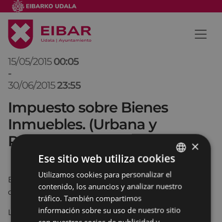
15/05/2015
00:05
-
30/06/2015
23:55
Impuesto sobre Bienes
Inmuebles. (Urbana y
Rústica) 2015
×
Ese sitio web utiliza cookies
Utilizamos cookies para personalizar el
BASQUE
El periodo voluntario de pago finaliza el 30 de junio
contenido, los anuncios y analizar nuestro
SPANISH
de 2015 (martes).
tráfico. También compartimos
información sobre su uso de nuestro sitio
Los recibos domiciliados se cargarán en la cuenta
con nuestros socios de publicidad y