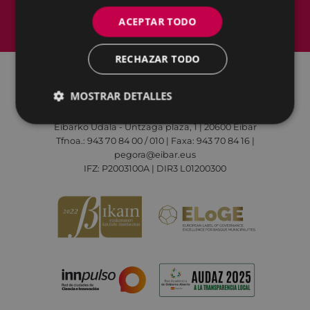
Mapa del Sitio
Aviso legal
ACEPTAR TODO
Política de cookies
Contacto
Accesibilidad
RECHAZAR TODO
MOSTRAR DETALLES
Todas las redes sociales del Ayuntamiento
Eibarko Udala - Untzaga plaza, 1 | 20600 Eibar
Tfnoa.: 943 70 84 00 / 010 | Faxa: 943 70 84 16 |
pegora@eibar.eus
IFZ: P2003100A | DIR3 L01200300