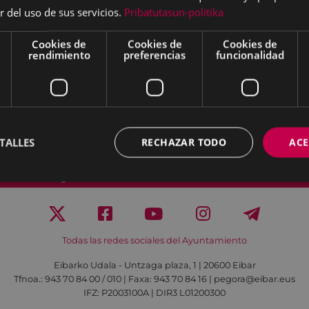
r del uso de sus servicios.
Pribatutasun-politika
 pinchos biológicos, miel,
 ajos, aceite, rosquillas,
Cookies de
Cookies de
Cookies de
rendimiento
preferencias
funcionalidad
TALLES
RECHAZAR TODO
ACE
Aviso legal
Política de cookies
Contacto
Todas las redes sociales del Ayuntamiento
Eibarko Udala - Untzaga plaza, 1 | 20600 Eibar
Tfnoa.: 943 70 84 00 / 010 | Faxa: 943 70 84 16 | pegora@eibar.eus
IFZ: P2003100A | DIR3 L01200300