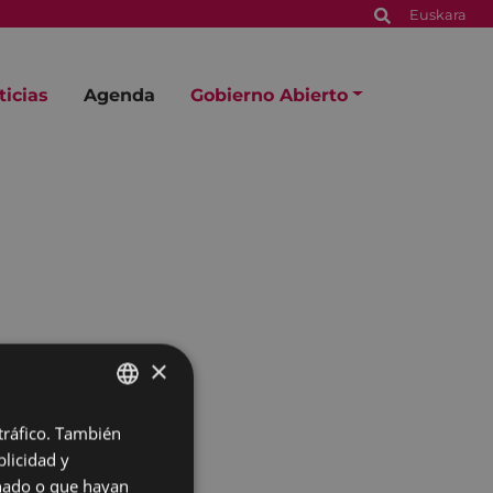
Euskara
ticias
Agenda
Gobierno Abierto
×
 tráfico. También
BASQUE
licidad y
SPANISH
onado o que hayan