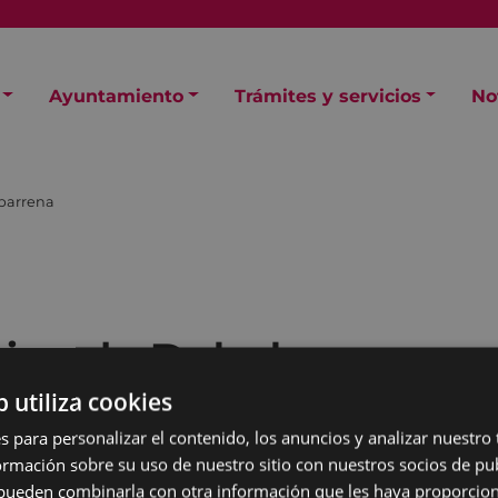
Ayuntamiento
Trámites y servicios
No
barrena
gica de Debabarrena
b utiliza cookies
s para personalizar el contenido, los anuncios y analizar nuestro
mación sobre su uso de nuestro sitio con nuestros socios de pub
s pueden combinarla con otra información que les haya proporci