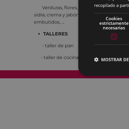
recopilado a parti
Verduras, flores, conservas, pan, queso,
sidra, crema y jabón, vino, ropa ecológica,
Cookies
embutidos, ...
estrictamente
necesarias
TALLERES
- taller de pan
- taller de cocina
MOSTRAR DE
Mapa del Sitio