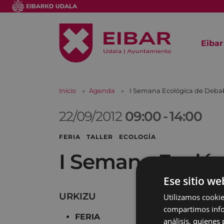
Eibar
Inicio
Agenda
I Semana Ecológica de Deba
22/09/2012
09:00
-
14:00
FERIA TALLER ECOLOGÍA
I Semana Ecoló
Ese sitio we
URKIZU
Utilizamos cookie
compartimos infor
FERIA
análisis, quiene