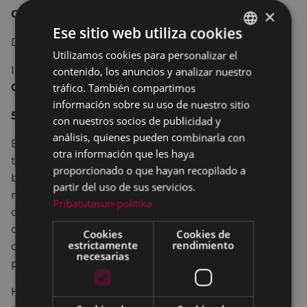
×
GLÚ GLÚ PRODUCCIONES
Ese sitio web utiliza cookies
Dirección:
Galder Perez
Utilizamos cookies para personalizar el
BASQUE
Intérpretes:
Ugaitz Alegria, Ylenia Baglietto,
contenido, los anuncios y analizar nuestro
SPANISH
Gabriel Ocina
tráfico. También compartimos
información sobre su uso de nuestro sitio
5€
con nuestros socios de publicidad y
análisis, quienes pueden combinarla con
El cuento clásico de los
hermanos Grimm
en
otra información que les haya
teatro.
Hansel y Gretel
tras estar perdidos en el
proporcionado o que hayan recopilado a
bosque llegan a la casita de chocolate donde la
partir del uso de sus servicios.
malvada bruja los encerrará con la intención de
Pribatutasun-politika
comerlos. Esta adaptación del clásico cuento trata
de ser fiel a la narración original complementado
Cookies
Cookies de
estrictamente
rendimiento
con juegos escénicos y musicales actuales para el
necesarias
público familiar.
Hansel y Gretel son dos hermanos de una familia