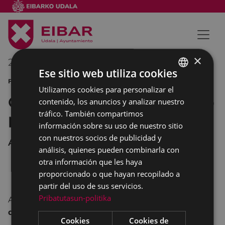
×
24/06/2015
16:00
-
18:00
Ese sitio web utiliza cookies
FIESTAS DE SAN JUAN DEPORTE
Utilizamos cookies para personalizar el
BASQUE
Gran Premio San Juan de tiro
contenido, los anuncios y analizar nuestro
SPANISH
tráfico. También compartimos
pichón
información sobre su uso de nuestro sitio
con nuestros socios de publicidad y
ARRATE
análisis, quienes pueden combinarla con
otra información que les haya
proporcionado o que hayan recopilado a
partir del uso de sus servicios.
Pribatutasun-politika
A las 16:00 horas, en Arrate,
Gran Premio San Juan
de tiro pichón
.
Cookies
Cookies de