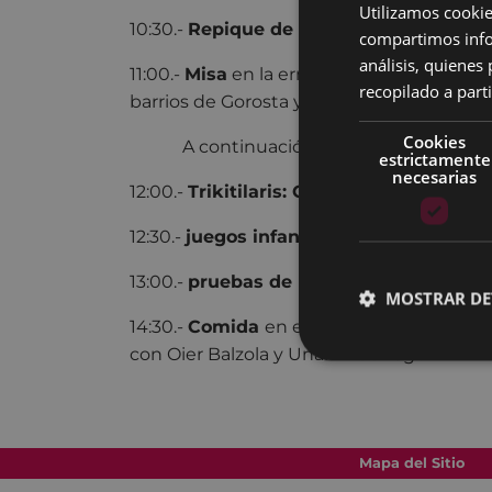
Utilizamos cookie
10:30.-
Repique de campana
.
compartimos infor
análisis, quiene
11:00.-
Misa
en la ermita de Santa Cruz por 
recopilado a parti
barrios de Gorosta y Mandiola.
Cookies
A continuación,
piscolabis.
estrictamente
necesarias
12:00.-
Trikitilaris: Oier Balzola
y
Unai A
12:30.-
juegos infantiles
.
13:00.-
pruebas de burros
.
MOSTRAR DE
14:30.-
Comida
en el Restaurante Ixua. A
con Oier Balzola y Unai Andonegi.
Mapa del Sitio