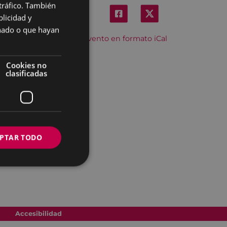
 tráfico. También
BASQUE
licidad y
SPANISH
onado o que hayan
Descargar el evento en formato iCal
Cookies no
clasificadas
PTAR TODO
Accesibilidad