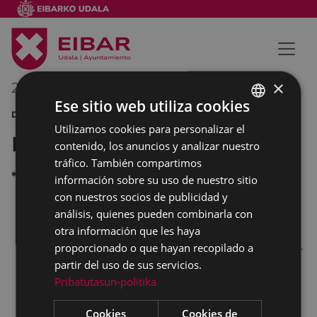
×
22/06/2014
00:00
-
00:00
Ese sitio web utiliza cookies
DEPORTES FIESTAS INFANTIL TEATRO
Utilizamos cookies para personalizar el
BASQUE
Fiestas de San Juan
contenido, los anuncios y analizar nuestro
SPANISH
tráfico. También compartimos
*
información sobre su uso de nuestro sitio
con nuestros socios de publicidad y
análisis, quienes pueden combinarla con
a las 08:00 horas, en la Plaza de toros,
otra información que les haya
embolados,
con vaquillas del marqués de Saka.
proporcionado o que hayan recopilado a
a las 12:30 horas, en Untzaga, exhibición del
partir del uso de sus servicios.
Pribatutasun-politika
Club de Gimnasia Rítmica Ipurua
.
de 17:00 a 20:00 horas, en Untzaga,
parque
Cookies
Cookies de
infantil de hinchables
a cargo de Astixa.