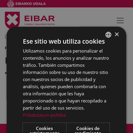
×
05/06/2013
00:00
-
00:00
Ese sitio web utiliza cookies
FIESTAS DANZA
Utilizamos cookies para personalizar el
BASQUE
contenido, los anuncios y analizar nuestro
Fiestas de San Juan
SPANISH
tráfico. También compartimos
información sobre su uso de nuestro sitio
*
con nuestros socios de publicidad y
análisis, quienes pueden combinarla con
otra información que les haya
a las 20:00 horas, en el teatro Coliseo,
proporcionado o que hayan recopilado a
actuación del grupo
Biraka Dantza
. Entrada: 3
partir del uso de sus servicios.
€.
Pribatutasun-politika
Cookies
Cookies de
Mapa del Sitio
Aviso legal
estrictamente
rendimiento