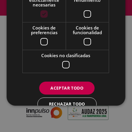
Política de cookies
Contacto
necesarias
Accesibilidad
Cookies de
Cookies de
preferencias
funcionalidad
Todas las redes sociales del Ayuntamiento
Eibarko Udala - Untzaga plaza, 1 | 20600 Eibar
Tfnoa.: 943 70 84 00 / 010 | Faxa: 943 70 84 16 |
Cookies no clasificadas
pegora@eibar.eus
IFZ: P2003100A | DIR3 L01200300
ACEPTAR TODO
RECHAZAR TODO
MOSTRAR DETALLES