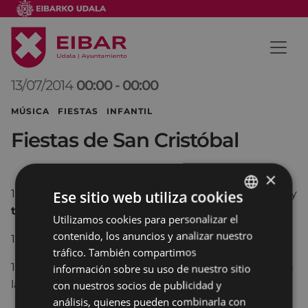
13/07/2014
00:00
-
00:00
MÚSICA FIESTAS INFANTIL
Fiestas de San Cristóbal
×
11:00.-
Camas elásticas
para todos los aventureros y
Ese sitio web utiliza cookies
taller de Jabones e
n el parque Fray Martín Mallea.
Utilizamos cookies para personalizar el
BASQUE
contenido, los anuncios y analizar nuestro
12:00.- Misa por los difuntos del barrio
SPANISH
tráfico. También compartimos
12:00.-
CONCURSO DE PATATAS A LA RIOJANA
en
información sobre su uso de nuestro sitio
la plazoleta .
con nuestros socios de publicidad y
análisis, quienes pueden combinarla con