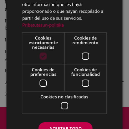
13:00.-
LUNCH
en la plazoleta para todos los
otra información que les haya
asistentes.
proporcionado o que hayan recopilado a
partir del uso de sus servicios.
17:30.- Reparto de
REFRESCOS Y GOLOSINAS
para
Pribatutasun-politika
los niños.
Cookies
Cookies de
18:00.-
VAQUILLAS y PONYS
con Gorrixo.
estrictamente
rendimiento
necesarias
19:00.-
Entrega de premios
de las tiradas Infantiles
y concurso de Dibujo
Cookies de
Cookies de
19:30.-
VERBENA
amenizada por DJ ARABA
preferencias
funcionalidad
20:30.-
Sorteo de la rifa
“Fin de semana en Parador”
21:30.-
TRACA FINAL
Cookies no clasificadas
Mapa del Sitio
Aviso legal
Política de cookies
Contacto
Accesibilidad
ACEPTAR TODO