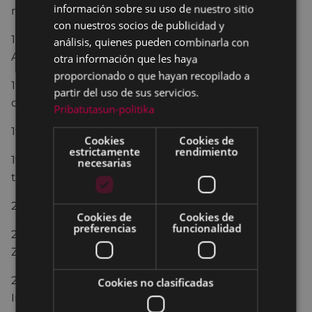
información sobre su uso de nuestro sitio
mecánico y fiesta de la espuma.
con nuestros socios de publicidad y
18:00.- Salida del
cross popular
Amaña-Urko-
análisis, quienes pueden combinarla con
Amaña. Gran Premio El Corte Inglés.
otra información que les haya
proporcionado o que hayan recopilado a
19:00.-
Chocolatada
para todos los niños y niñas,
partir del uso de sus servicios.
con la colaboración de Eroski.
Pribatutasun-politika
19:15.-
Pintxo-pote
, con pinchos de tocineta.
Cookies
Cookies de
estrictamente
rendimiento
19:15.-
Tamborrada infantil
, acompañada por la
necesarias
txaranga Irulitxa, de Ermua.
21:00.-
Encierro infantil
.
Cookies de
Cookies de
preferencias
funcionalidad
22:45.-
Fuegos artificiales
, con la Pirotecnia
Zaragozana.
23:00.-
Tamborrada
de adultos, con la charanga
Cookies no clasificadas
Irulitxa de Ermua.