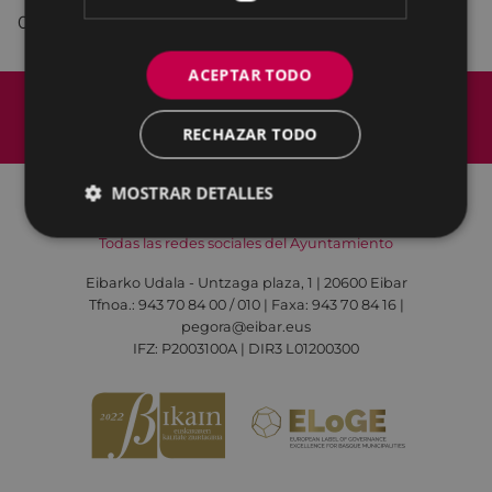
00:30.-
Verbena,
con la orquesta navarra SCORPIO.
ACEPTAR TODO
Mapa del Sitio
Aviso legal
Política de cookies
Contacto
RECHAZAR TODO
Accesibilidad
MOSTRAR DETALLES
Todas las redes sociales del Ayuntamiento
Eibarko Udala - Untzaga plaza, 1 | 20600 Eibar
Tfnoa.: 943 70 84 00 / 010 | Faxa: 943 70 84 16 |
pegora@eibar.eus
IFZ: P2003100A | DIR3 L01200300