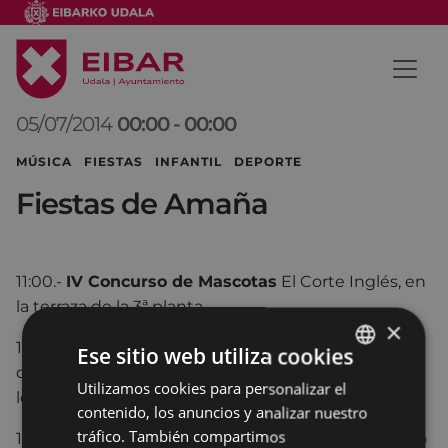
05/07/2014
00:00
-
00:00
MÚSICA FIESTAS INFANTIL DEPORTE
Fiestas de Amaña
11:00.-
IV Concurso de Mascotas
El Corte Inglés, en
la terraza de la 3ª planta.
×
12:00.-
Pintura al Aire Libre para niños
, en la plaza
Ese sitio web utiliza cookies
de Amaña. A continuación, serán expuestos todos
Utilizamos cookies para personalizar el
BASQUE
los dibujos.
contenido, los anuncios y analizar nuestro
SPANISH
tráfico. También compartimos
16:30-
Parque infantil
, con castillos hinchables, toro