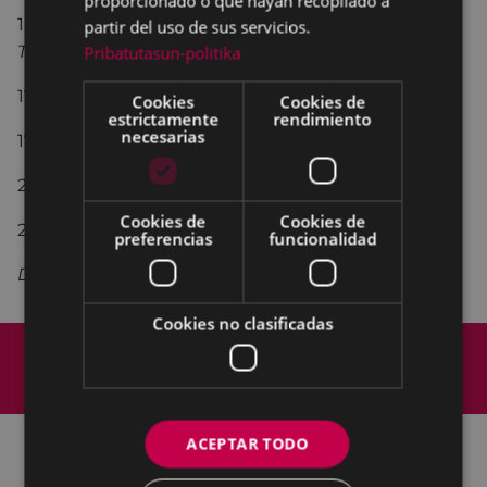
proporcionado o que hayan recopilado a
14:00.-
Comida de hermandad
, con la Banda de
partir del uso de sus servicios.
Txistularis Usartza
Pribatutasun-politika
17:00.-
campeonato de brisca
Cookies
Cookies de
estrictamente
rendimiento
necesarias
17:30.-
juegos infantiles
y
chocolatada
21:00.-
Cena de hermandad
Cookies de
Cookies de
23:00.-
Romeria, con el grupo GARDOKI
preferencias
funcionalidad
De madrugada,
chocolatada.
Cookies no clasificadas
Mapa del Sitio
Aviso legal
Política de cookies
Contacto
Accesibilidad
ACEPTAR TODO