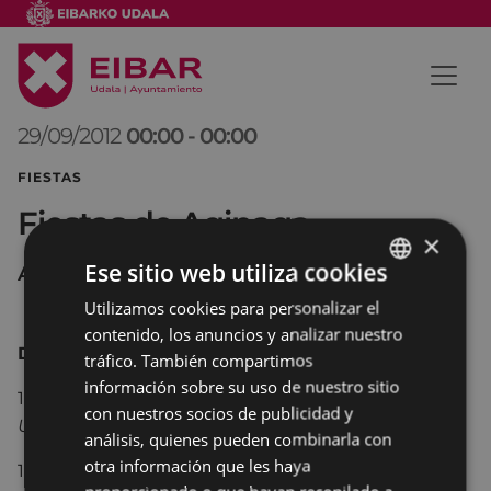
29/09/2012
00:00
-
00:00
FIESTAS
Fiestas de Aginaga
×
Ese sitio web utiliza cookies
Aginaga
Utilizamos cookies para personalizar el
BASQUE
contenido, los anuncios y analizar nuestro
SPANISH
Día de San Miguel
tráfico. También compartimos
información sobre su uso de nuestro sitio
11:00.-
Misa mayor
con la Banda de Txistularis
con nuestros socios de publicidad y
Usartza
análisis, quienes pueden combinarla con
otra información que les haya
12:00.-
Lunch y juegos infantiles