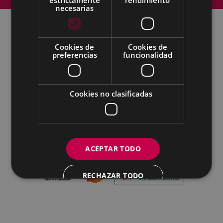
Accesibilidad
necesarias
Todas las redes sociales del Ayuntamiento
Cookies de
Cookies de
preferencias
funcionalidad
Eibarko Udala - Untzaga plaza, 1 | 20600 Eibar
Tfnoa.: 943 70 84 00 / 010 | Faxa: 943 70 84 16 |
pegora@eibar.eus
Cookies no clasificadas
IFZ: P2003100A | DIR3 L01200300
ACEPTAR TODO
RECHAZAR TODO
MOSTRAR DETALLES