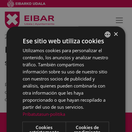
×
21/03/2024
08:30
-
09:30
Ese sitio web utiliza cookies
Pleno Municipal
Utilizamos cookies para personalizar el
BASQUE
contenido, los anuncios y analizar nuestro
SPANISH
Salón de Plenos
tráfico. También compartimos
información sobre su uso de nuestro sitio
con nuestros socios de publicidad y
Punto único: Sorteo para designación de
análisis, quienes pueden combinarla con
componentes de las Mesas Electorales con ocasión
otra información que les haya
de las próximas Elecciones al Parlamento Vasco.
proporcionado o que hayan recopilado a
partir del uso de sus servicios.
Pribatutasun-politika
Mapa del Sitio
Aviso legal
Política de cookies
Contacto
Cookies
Cookies de
estrictamente
rendimiento