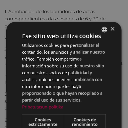
1. Aprobación de los borradores de actas
correspondientes a las sesiones de 6 y 30 de
octubre de 2023.
×
Ese sitio web utiliza cookies
2. Dación de cuentas de resoluciones de Alcaldía.
Utilizamos cookies para personalizar el
BASQUE
3. Dación de cuentas de escrito presentado por el
contenido, los anuncios y analizar nuestro
SPANISH
grupo municipal Eibarko EAJ-PNV de designación
tráfico. También compartimos
de suplentes en la Comisión de Trabajo de Personal.
información sobre su uso de nuestro sitio
con nuestros socios de publicidad y
4. Declaración para el 25N, día por la eliminación de
análisis, quienes pueden combinarla con
la violencia contra las mujeres 2023.
otra información que les haya
proporcionado o que hayan recopilado a
5. Modificación de la fecha de celebración de la
partir del uso de sus servicios.
sesión ordinaria del pleno correspondiente al mes
Pribatutasun-politika
de diciembre.
Cookies
Cookies de
6. Plan estratégico de recursos humanos y relevo
estrictamente
rendimiento
generacional del Ayuntamiento de Eibar.