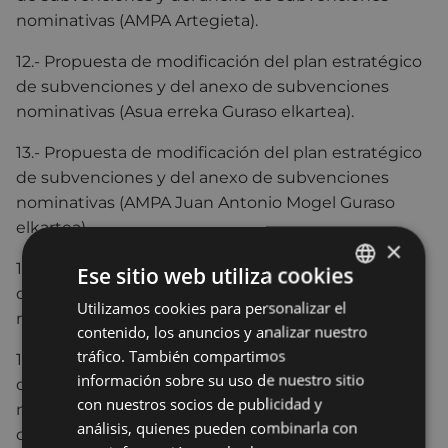
nominativas (AMPA Artegieta).
12.- Propuesta de modificación del plan estratégico
de subvenciones y del anexo de subvenciones
nominativas (Asua erreka Guraso elkartea).
13.- Propuesta de modificación del plan estratégico
de subvenciones y del anexo de subvenciones
nominativas (AMPA Juan Antonio Mogel Guraso
elkartea).
×
14.- Propuesta de modificación del plan estratégico
Ese sitio web utiliza cookies
de subvenciones y del anexo de subvenciones
Utilizamos cookies para personalizar el
BASQUE
nominativas (AMPA Virgen de Arrate).
contenido, los anuncios y analizar nuestro
SPANISH
tráfico. También compartimos
15.- Propuesta de modificación del plan estratégico
información sobre su uso de nuestro sitio
de subvenciones y del anexo de subvenciones
con nuestros socios de publicidad y
nominativas. (Asociación Aldatze. Madres y Padres
análisis, quienes pueden combinarla con
de Alumn@s Colegio Sta Mª Providencia).