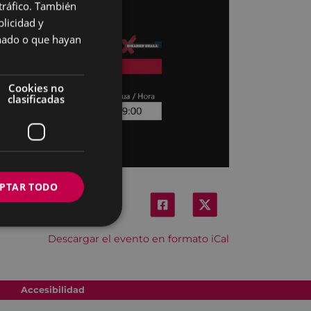
 tráfico. También
BASQUE
licidad y
SPANISH
onado o que hayan
Cookies no
clasificadas
PTAR TODO
Descargar el evento en formato iCal
Accesibilidad