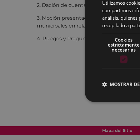
Utilizamos cookie
2. Dación de cuentas de resoluciones de A
compartimos infor
análisis, quiene
3. Moción presentada por el Comité de Tr
recopilado a parti
municipales en relación a la valoración de
4. Ruegos y Preguntas.
Cookies
estrictamente
necesarias
MOSTRAR DE
Mapa del Sitio