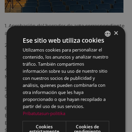
1. Aprobación del borrador de acta correspondiente
×
a la sesión de 27 de junio de 2022.
Ese sitio web utiliza cookies
2. Dación de cuentas de resoluciones de Alcaldía.
Utilizamos cookies para personalizar el
BASQUE
contenido, los anuncios y analizar nuestro
3. Aprobación de la Cuenta General del año 2021.
SPANISH
tráfico. También compartimos
4. Propuesta de aprobación del Inventario
información sobre su uso de nuestro sitio
Municipal a 31 de diciembre de 2021.
con nuestros socios de publicidad y
análisis, quienes pueden combinarla con
5. Aprobación inicial de la modificación de
otra información que les haya
Ordenanza Fiscales y de Precios Públicos.
proporcionado o que hayan recopilado a
partir del uso de sus servicios.
6. Moción presentada por el grupo municipal
Pribatutasun-politika
Elkarrekin Eibar-Podemos/Esker Anitza – IU/ Equo
Berdeak relativa al cumplimiento de la Ley de
Cookies
Cookies de
Sostenibilidad.
estrictamente
rendimiento