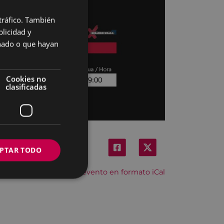
 tráfico. También
BASQUE
licidad y
SPANISH
onado o que hayan
Cookies no
clasificadas
PTAR TODO
Descargar el evento en formato iCal