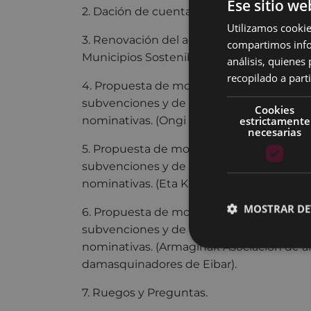
Ese sitio we
2. Dación de cuentas de Resoluciones de 
Utilizamos cookie
3. Renovación del acuerdo de Udalsarea 
compartimos infor
Municipios Sostenibles.
análisis, quiene
recopilado a parti
4. Propuesta de modificación del anexo d
subvenciones y de modificación del ane
Cookies
estrictamente
nominativas. (Ongi etorri berbetanera).
necesarias
5. Propuesta de modificación del anexo d
subvenciones y de modificación del ane
nominativas. (Eta Kitto astekaria).
MOSTRAR DE
6. Propuesta de modificación del anexo d
subvenciones y de modificación del ane
nominativas. (Armaginak Asociación de a
damasquinadores de Eibar).
7. Ruegos y Preguntas.