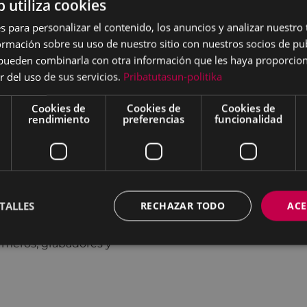
b utiliza cookies
Alcaldía.
s para personalizar el contenido, los anuncios y analizar nuestro
2030, Red Vasca de
mación sobre su uso de nuestro sitio con nuestros socios de pub
s pueden combinarla con otra información que les haya proporci
r del uso de sus servicios.
Pribatutasun-politika
el plan estratégico de
xo de subvenciones
Cookies de
Cookies de
Cookies de
rendimiento
preferencias
funcionalidad
el plan estratégico de
xo de subvenciones
TALLES
RECHAZAR TODO
ACE
el plan estratégico de
xo de subvenciones
rmeros, grabadores y