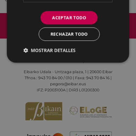
ACEPTAR TODO
Mapa del Sitio
Aviso legal
Política de cookies
Contacto
RECHAZAR TODO
Accesibilidad
MOSTRAR DETALLES
Todas las redes sociales del Ayuntamiento
Eibarko Udala - Untzaga plaza, 1 | 20600 Eibar
Tfnoa.: 943 70 84 00 / 010 | Faxa: 943 70 84 16 |
pegora@eibar.eus
IFZ: P2003100A | DIR3 L01200300