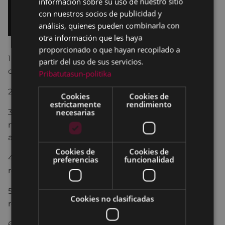
información sobre su uso de nuestro sitio
con nuestros socios de publicidad y
análisis, quienes pueden combinarla con
otra información que les haya
proporcionado o que hayan recopilado a
1. Aprobación de los borradores de actas
partir del uso de sus servicios.
correspondientes al 17 y 28 de marzo de 2022.
Pribatutasun-politika
2. Dación de cuentas de Resoluciones de Alcaldía.
Cookies
Cookies de
estrictamente
rendimiento
necesarias
3. Dar cuenta del cambio de vocal del grupo
municipal EH Bildu en las diferentes comisiones
asesoras.
Cookies de
Cookies de
4. Aprobación definitiva de la Ordenanza municipal
preferencias
funcionalidad
reguladora del mercado Errebal de Eibar.
5. Moción presentada por Eibarko EAJ-PNV sobre
Cookies no clasificadas
recuperar el parking de El Corte Inglés.
6. Ruegos y Preguntas.