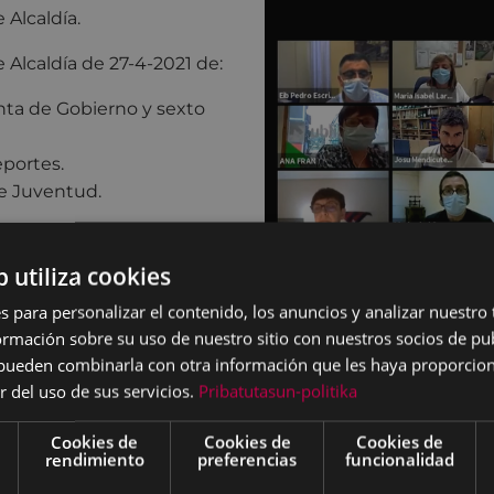
Alcaldía.
Alcaldía de 27-4-2021 de:
ta de Gobierno y sexto
eportes.
de Juventud.
caldía de 12-5-2021:
 Comisiones Asesoras.
b utiliza cookies
les del grupo municipal
s para personalizar el contenido, los anuncios y analizar nuestro
asesoras.
mación sobre su uso de nuestro sitio con nuestros socios de pub
s pueden combinarla con otra información que les haya proporci
 de representante en el
r del uso de sus servicios.
Pribatutasun-politika
Cookies de
Cookies de
Cookies de
de vocal en el Consejo
rendimiento
preferencias
funcionalidad