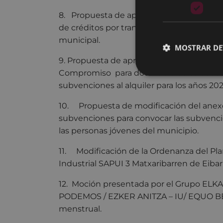
8. Propuesta de aprobación del Sexto e
de créditos por transferencias entre part
municipal.
MOSTRAR DE
9. Propuesta de aprobación del estado de
Compromiso para dotar de crédito adecua
subvenciones al alquiler para los años 202
10. Propuesta de modificación del anexo
subvenciones para convocar las subvencion
las personas jóvenes del municipio.
11. Modificación de la Ordenanza del Plan
Industrial SAPUI 3 Matxaribarren de Eibar
12. Moción presentada por el Grupo EL
PODEMOS / EZKER ANITZA – IU/ EQUO BE
menstrual.