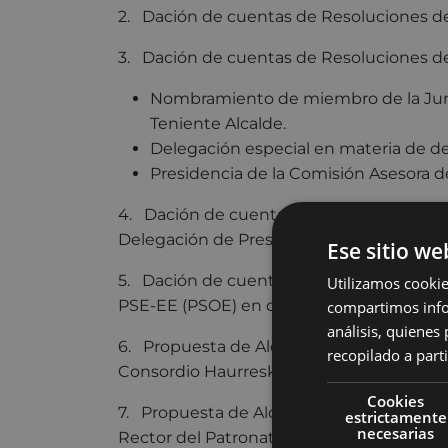
2. Dación de cuentas de Resoluciones de 
3. Dación de cuentas de Resoluciones de 
Nombramiento de miembro de la Jun
Teniente Alcalde.
Delegación especial en materia de d
Presidencia de la Comisión Asesora 
4. Dación de cuentas de Resolución de Al
Delegación de Presidencia de diferentes
Ese sitio we
5. Dación de cuentas de cambio de voca
Utilizamos cookie
PSE-EE (PSOE) en diferentes comisiones 
compartimos infor
análisis, quiene
6. Propuesta de Alcaldía de designación
recopilado a parti
Consordio Haurreskolak.
Cookies
7. Propuesta de Alcaldía de designación 
estrictamente
necesarias
Rector del Patronato de Deportes.