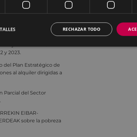
xpediente de modificación
idas del Presupuesto
TALLES
RECHAZAR TODO
ACE
 Créditos de
do y suficiente las
2 y 2023.
 del Plan Estratégico de
es al alquiler dirigidas a
 Parcial del Sector
.
KARREKIN EIBAR-
RDEAK sobre la pobreza