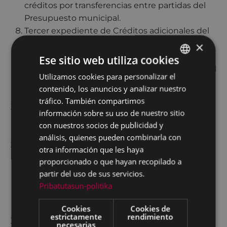
créditos por transferencias entre partidas del
Presupuesto municipal.
Tercer expediente de Créditos adicionales del
Presupuesto Municipal 2020
×
Convalidación del cuarto expediente de
Ese sitio web utiliza cookies
Créditos adicionales del Presupuesto Municipal
Utilizamos cookies para personalizar el
BASQUE
2020, para hacer frente a las consecuencias del
contenido, los anuncios y analizar nuestro
SPANISH
Covid.
tráfico. También compartimos
Aprobación del expediente de Créditos de
información sobre su uso de nuestro sitio
compromiso del proyecto de obra “edificio
con nuestros socios de publicidad y
multifuncional de Errebal”.
análisis, quienes pueden combinarla con
Propuesta de aprobación del gasto y de la
otra información que les haya
Convocatoria para concesión por parte del
proporcionado o que hayan recopilado a
Ayuntamiento de Eibar, de subvenciones para
partir del uso de sus servicios.
financiación de “Actividades ordinarias de
Pribatutasun-politika
Entidades Deportivas” mediante el
procedimiento de evaluación individualizada.
Cookies
Cookies de
estrictamente
rendimiento
Propuesta de aprobación del gasto y de la
necesarias