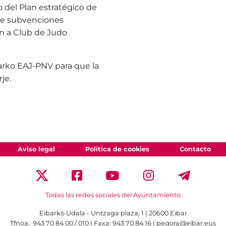
del Plan estratégico de
de subvenciones
ón a Club de Judo
rko EAJ-PNV para que la
je.
Aviso legal
Política de cookies
Contacto
Todas las redes sociales del Ayuntamiento
Eibarko Udala - Untzaga plaza, 1 | 20600 Eibar
Tfnoa.: 943 70 84 00 / 010 | Faxa: 943 70 84 16 | pegora@eibar.eus