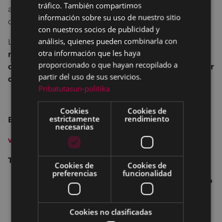
tráfico. También compartimos
años y sin límite de edad, trae al COLISEO el
información sobre su uso de nuestro sitio
concierto de fín de curso de su alumnado.
con nuestros socios de publicidad y
análisis, quienes pueden combinarla con
La escuela imparte enseñanzas de l
enguaje
otra información que les haya
musical (todos lo niveles), coro, instrumentos y
proporcionado o que hayan recopilado a
conjuntos instrumentales y cuenta con alrededor
partir del uso de sus servicios.
de 300 alumnos y alumnas.
Pribatutasun-politika
Cookies
Cookies de
estrictamente
rendimiento
Entrada: 3€
necesarias
www.kutxabank.es
Taquilla
Cookies de
Cookies de
preferencias
funcionalidad
·
venta ordinaria: una hora antes del inicio
·
venta anticipada:
Cookies no clasificadas
lunes, 19:00 - 20:00