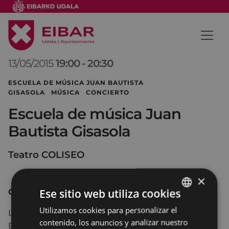
13/05/2015
19:00
-
20:30
ESCUELA DE MÚSICA JUAN BAUTISTA
GISASOLA MÚSICA CONCIERTO
Escuela de música Juan
Bautista Gisasola
Teatro COLISEO
×
Ese sitio web utiliza cookies
CONCIERTO DE FÍN DE CURSO
Utilizamos cookies para personalizar el
BASQUE
La
Escuela de Música Juan Bautista Gisasola
de
contenido, los anuncios y analizar nuestro
Eibar, que ofrece enseñanza musical desde los 7
SPANISH