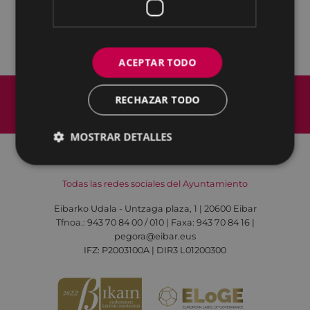
viernes, 21:00 - 22:00
ACEPTAR TODO
Mapa del Sitio
Aviso legal
RECHAZAR TODO
Política de cookies
Contacto
Accesibilidad
MOSTRAR DETALLES
Todas las redes sociales del Ayuntamiento
Eibarko Udala - Untzaga plaza, 1 | 20600 Eibar
Tfnoa.: 943 70 84 00 / 010 | Faxa: 943 70 84 16 |
pegora@eibar.eus
IFZ: P2003100A | DIR3 L01200300