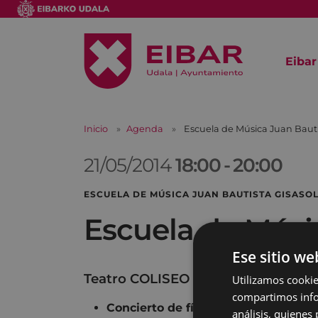
Eibar
Inicio
Agenda
Escuela de Música Juan Bauti
21/05/2014
18:00
-
20:00
ESCUELA DE MÚSICA JUAN BAUTISTA GISAS
Escuela de Músi
Ese sitio we
Teatro COLISEO
Utilizamos cookie
compartimos infor
Concierto de fín de curso
análisis, quiene