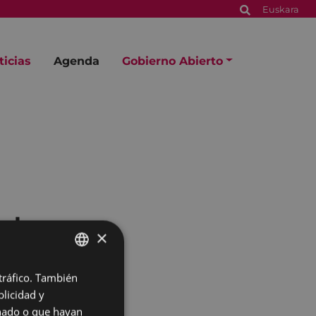
Euskara
ticias
Agenda
Gobierno Abierto
ola
×
 tráfico. También
BASQUE
licidad y
SPANISH
onado o que hayan