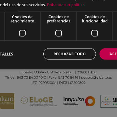
r del uso de sus servicios.
Pribatutasun-politika
Cookies de
Cookies de
Cookies de
rendimiento
preferencias
funcionalidad
Aviso legal
Política de cookies
Contacto
TALLES
RECHAZAR TODO
ACE
Todas las redes sociales del Ayuntamiento
Eibarko Udala - Untzaga plaza, 1 | 20600 Eibar
Tfnoa.: 943 70 84 00 / 010 | Faxa: 943 70 84 16 | pegora@eibar.eus
IFZ: P2003100A | DIR3 L01200300