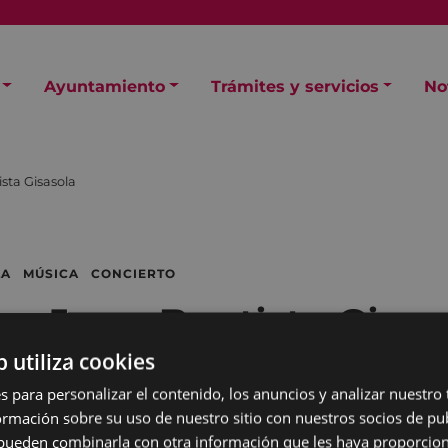
Ayuntamiento
Trámites y servicios
No
sta Gisasola
OLA MÚSICA CONCIERTO
ca Juan Bautista Gisas
b utiliza cookies
s para personalizar el contenido, los anuncios y analizar nuestro
mación sobre su uso de nuestro sitio con nuestros socios de pub
s pueden combinarla con otra información que les haya proporci