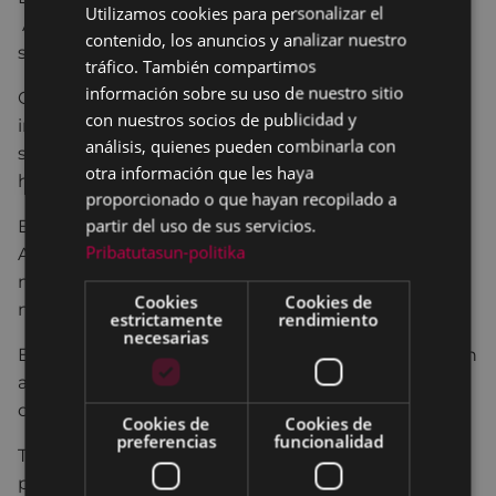
Utilizamos cookies para personalizar el
BASQUE
Ayuntamiento de Eibar ha puesto en marcha la
contenido, los anuncios y analizar nuestro
SPANISH
séptima edición del programa "Gurasoak Martxan".
tráfico. También compartimos
información sobre su uso de nuestro sitio
Objetivo: proporcionar a padres y madres la
con nuestros socios de publicidad y
información que les capacite para afrontar las
análisis, quienes pueden combinarla con
situaciones que les puedan plantear sus hijos e
otra información que les haya
hijas.
proporcionado o que hayan recopilado a
partir del uso de sus servicios.
El programa se lleva a cabo en colaboración con las
Pribatutasun-politika
AMPAS del municipio (Asociaciones de padres y
madres) y con BAIKARA (Federación de padres y
Cookies
Cookies de
madres de Gipuzkoa).
estrictamente
rendimiento
necesarias
Este año se han planteado 11 charlas, que se llevarán
a cabo a lo largo del primer trimestre en los
diferentes centros escolares.
Cookies de
Cookies de
preferencias
funcionalidad
Todas las charlas son abiertas, los padres y madres
podrán acudir a cualquiera de ellas.