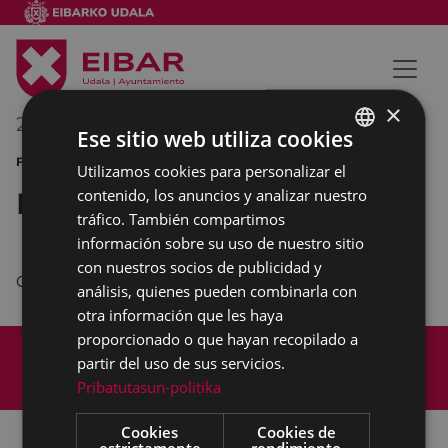
×
21/06/2015
08:00
-
09:30
Ese sitio web utiliza cookies
FIESTAS DE SAN JUAN
Utilizamos cookies para personalizar el
BASQUE
contenido, los anuncios y analizar nuestro
Embolados
SPANISH
tráfico. También compartimos
información sobre su uso de nuestro sitio
con nuestros socios de publicidad y
Con vaquillas del marqués de Saka.
análisis, quienes pueden combinarla con
otra información que les haya
proporcionado o que hayan recopilado a
Mapa del Sitio
Aviso legal
partir del uso de sus servicios.
Política de cookies
Contacto
Pribatutasun-politika
Accesibilidad
Cookies
Cookies de
estrictamente
rendimiento