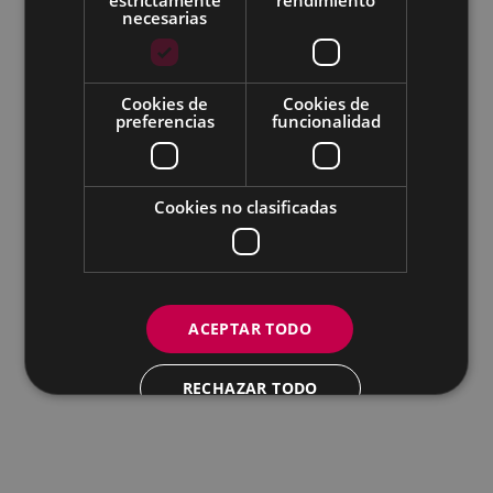
necesarias
Todas las redes sociales del Ayuntamiento
Eibarko Udala - Untzaga plaza, 1 | 20600 Eibar
Tfnoa.: 943 70 84 00 / 010 | Faxa: 943 70 84 16 |
Cookies de
Cookies de
preferencias
funcionalidad
pegora@eibar.eus
IFZ: P2003100A | DIR3 L01200300
Cookies no clasificadas
ACEPTAR TODO
RECHAZAR TODO
MOSTRAR DETALLES