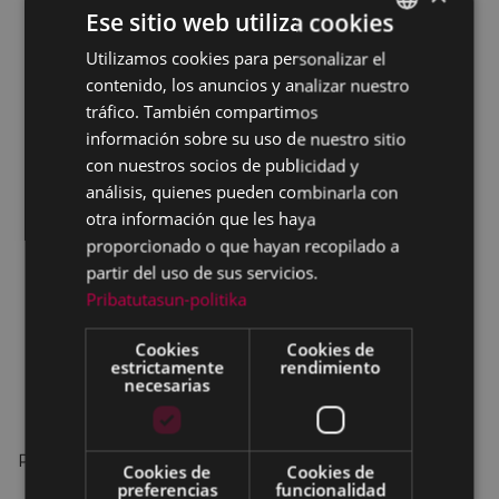
la disciplina positiva y sus beneficios.
Ese sitio web utiliza cookies
Analizar nuestros estilos de autoridad y
Utilizamos cookies para personalizar el
BASQUE
reconocer las características de la disciplina
contenido, los anuncios y analizar nuestro
positiva.
SPANISH
tráfico. También compartimos
Aprender habilidades de motivación para la
información sobre su uso de nuestro sitio
modificaciónde conductas indeseadas y/o
con nuestros socios de publicidad y
inadecuadas.
análisis, quienes pueden combinarla con
Conocer las claves de la disciplina efectiva.
otra información que les haya
Aprender a interpretar e intervenir en la
proporcionado o que hayan recopilado a
conducta de los hijos e hijas.
partir del uso de sus servicios.
Promover el establecimiento de la autoridad
Pribatutasun-politika
parental.
Aprender a afrontar positivamente los
Cookies
Cookies de
estrictamente
rendimiento
conflictos habituales en el grupo familiar.
necesarias
Ponente: BAIKARA
Cookies de
Cookies de
preferencias
funcionalidad