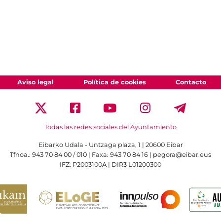
Aviso legal
Política de cookies
Contacto
Todas las redes sociales del Ayuntamiento
Eibarko Udala - Untzaga plaza, 1 | 20600 Eibar
Tfnoa.: 943 70 84 00 / 010 | Faxa: 943 70 84 16 | pegora@eibar.eus
IFZ: P2003100A | DIR3 L01200300