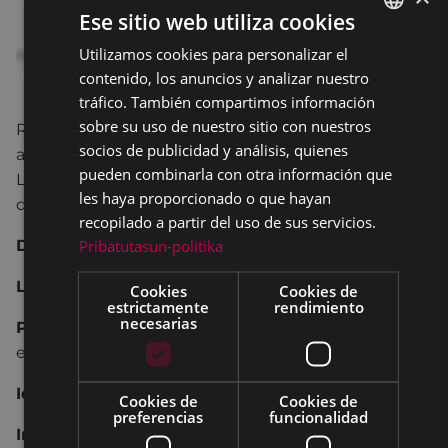
Ese sitio web utiliza cookies
Utilizamos cookies para personalizar el
BASQUE
contenido, los anuncios y analizar nuestro
SPANISH
tráfico. También compartimos información
sobre su uso de nuestro sitio con nuestros
REDUCE la BASURA que echas al contenedor
socios de publicidad y análisis, quienes
amarillo y crea con ese material originales
pueden combinarla con otra información que
LÁMPARAS para iluminar tu casa o FLOREROS para
les haya proporcionado o que hayan
decorarla.
recopilado a partir del uso de sus servicios.
Pribatutasun-politika
Día y hora:
13 de mayo: 11:00 – 13:00
Lugar:
Adarabar, Eulogio Garate 6b, Eibar
Cookies
Cookies de
estrictamente
rendimiento
necesarias
Precio:
empadronados/as en Eibar: 6 €/ No
empadronados/as en Eibar: 9 €
Idioma:
euskera
Cookies de
Cookies de
preferencias
funcionalidad
Inscripciones: