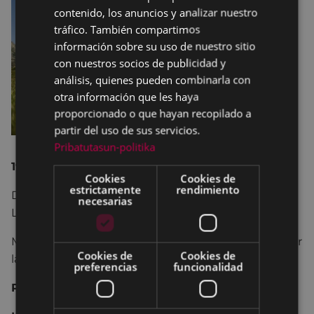
contenido, los anuncios y analizar nuestro
SPANISH
tráfico. También compartimos
información sobre su uso de nuestro sitio
con nuestros socios de publicidad y
análisis, quienes pueden combinarla con
otra información que les haya
proporcionado o que hayan recopilado a
partir del uso de sus servicios.
Pribatutasun-politika
19 y 21 de septiembre, martes y jueves
Cookies
Cookies de
estrictamente
rendimiento
Dos grupos: 11:00 – 12:30 y 18:30 – 20:00, Frontón
necesarias
Legarre
Mínimo 6 personas y máximo 20 por grupo (uno por
Cookies de
Cookies de
la mañana y otro por la tarde).
preferencias
funcionalidad
Plazo de inscripción
: 14 de septiembre (inclusive).