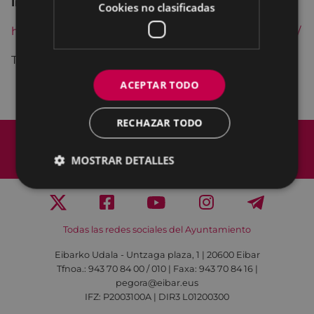
Inscripciones
:
Cookies no clasificadas
https://formularioak.eibar.eus/es/mea2023jarduerak/
Tel. 943 70 84 08
ACEPTAR TODO
RECHAZAR TODO
Mapa del Sitio
Aviso legal
Política de cookies
Contacto
MOSTRAR DETALLES
Accesibilidad
Todas las redes sociales del Ayuntamiento
Eibarko Udala - Untzaga plaza, 1 | 20600 Eibar
Tfnoa.: 943 70 84 00 / 010 | Faxa: 943 70 84 16 |
pegora@eibar.eus
IFZ: P2003100A | DIR3 L01200300