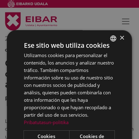
×
26/11/2014
19:30
-
20:30
Ese sitio web utiliza cookies
CHARLA
Utilizamos cookies para personalizar el
BASQUE
Conferencia: Patologías del
contenido, los anuncios y analizar nuestro
SPANISH
tráfico. También compartimos
oído interno. El vértigo y las
información sobre su uso de nuestro sitio
alteraciones del equlibrio
con nuestros socios de publicidad y
análisis, quienes pueden combinarla con
PORTALEA
otra información que les haya
proporcionado o que hayan recopilado a
partir del uso de sus servicios.
Los doctores Carlos Saga y Xabier Altuna,
Pribatutasun-politika
otorrinolaringólogos de la Policlínica Gipuzkoa darán
Cookies
Cookies de
una charla en Portalea el día 26 de noviembre a las