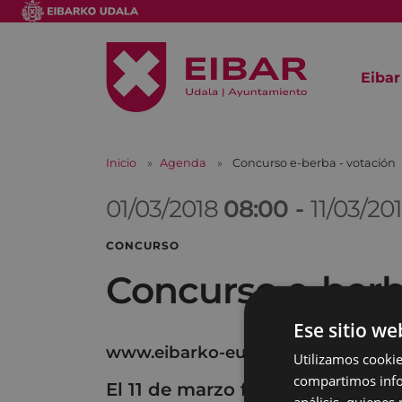
Eibar
Inicio
Agenda
Concurso e-berba - votación
01/03/2018
08:00
-
11/03/20
CONCURSO
Concurso e-berb
Ese sitio we
www.eibarko-euskara.eus
Utilizamos cookie
compartimos infor
El 11 de marzo finalizará el plazo
análisis, quiene