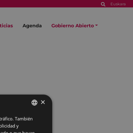
Euskara
ticias
Agenda
Gobierno Abierto
×
 tráfico. También
BASQUE
licidad y
SPANISH
onado o que hayan