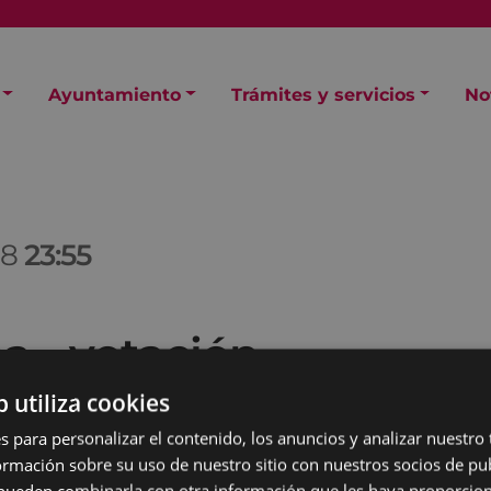
Ayuntamiento
Trámites y servicios
No
18
23:55
a - votación
b utiliza cookies
s para personalizar el contenido, los anuncios y analizar nuestro
mación sobre su uso de nuestro sitio con nuestros socios de pub
 para emitir el voto.
s pueden combinarla con otra información que les haya proporci