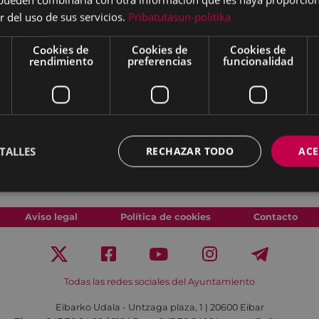
-euskara.eus, mira
r del uso de sus servicios.
Pribatutasun-politika
ta la que más te
Cookies de
Cookies de
Cookies de
rendimiento
preferencias
funcionalidad
contrar palabras en
 que las tan conocidas en
(influencer, youtuber,
TALLES
RECHAZAR TODO
ACE
bar, el Euskaltegi
Aviso legal
Política de cookies
Contacto
Todas las redes sociales del Ayuntamiento
Eibarko Udala - Untzaga plaza, 1 | 20600 Eibar