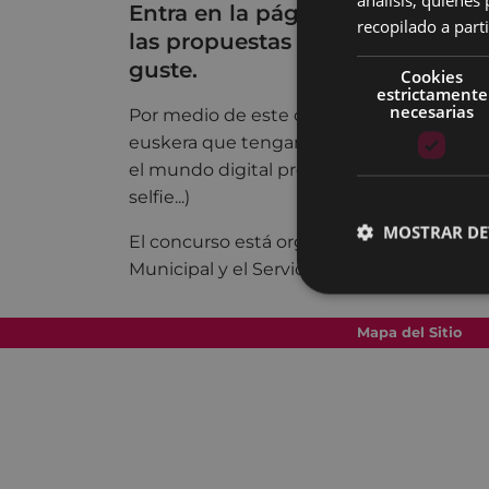
Entra en la página www.eibarko
recopilado a parti
las propuestas presentadas y vo
guste.
Cookies
estrictamente
necesarias
Por medio de este concurso se quiere en
euskera que tengan el mismo significado
el mundo digital provenientes del inglés 
selfie...)
MOSTRAR DE
El concurso está organizado por AEK de Ei
Municipal y el Servicio de Euskara.
Mapa del Sitio